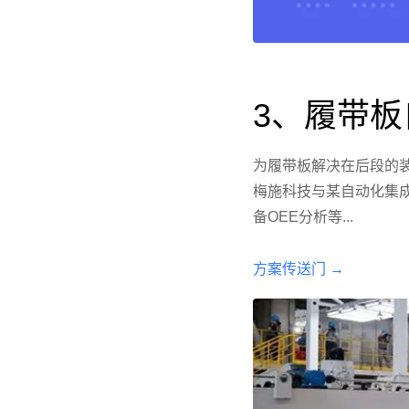
3、履带
为履带板解决在后段的装
梅施科技与某自动化集
备OEE分析等...
方案传送门 →