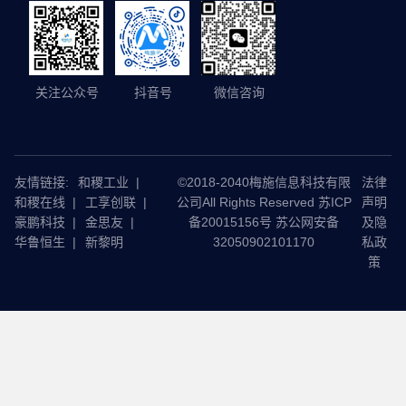
关注公众号
抖音号
微信咨询
友情链接:
和稷工业
|
©2018-2040梅施信息科技有限
法律
和稷在线
|
工享创联
|
公司All Rights Reserved 苏ICP
声明
豪鹏科技
|
金思友
|
备20015156号 苏公网安备
及隐
华鲁恒生
|
新黎明
32050902101170
私政
策