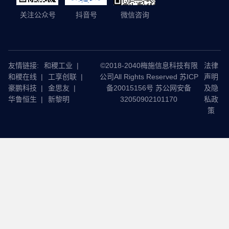
关注公众号
抖音号
微信咨询
友情链接:
和稷工业
|
©2018-2040梅施信息科技有限
法律
和稷在线
|
工享创联
|
公司All Rights Reserved 苏ICP
声明
豪鹏科技
|
金思友
|
备20015156号 苏公网安备
及隐
华鲁恒生
|
新黎明
32050902101170
私政
策