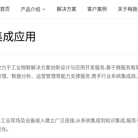
首页
解决方案
客户案例
关于梅施
产品介绍
集成应用
队致力于工业物联解决方案创新设计与应用开发服务,基于微服务框
理、数据分析、运营管理等能力支撑服务,携手行业系统集成商
,为工业现场及设备接入建立广泛连接,从系统集成到知识集成,服
能化。