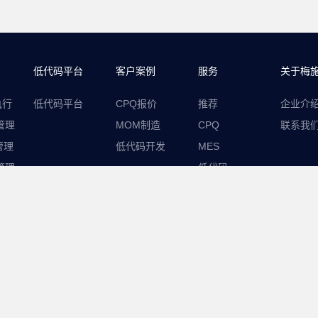
低代码平台
客户案例
服务
关于梅
执行
低代码平台
CPQ报价
推荐
企业介
管理
MOM制造
CPQ
联系我
管理
低代码开发
MES
管理
低代码
梅施动态
梅施学习
工享创联
|
豪鹏科技
|
金思友
|
华鲁恒生
|
新黎明
ghts Reserved 苏ICP备20015156号 苏公网安备 32050902101170