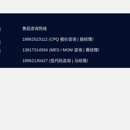
售前咨询热线
施
18862523112
(
CPQ 报价咨询
| 姚经理
）
绍
13817314934
(
MES / MOM 咨询
| 黄经理
）
们
18962130427
(
低代码咨询
| 马经理
）
关注公众号
抖音号
微信咨
法律声明及隐私政策