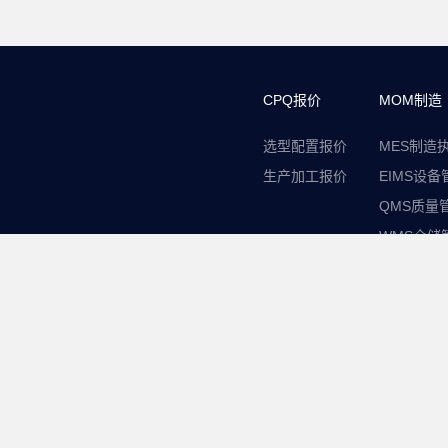
CPQ报价
MOM制造
选型配置报价
MES制造
生产加工报价
EIMS设备
QMS质量
WMS仓储
友情链接:
和稷工业
|
和稷在线
|
©2018-2040梅施信息科技有限公司All Ri